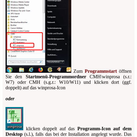
Zum
Programmstart
öffnen
Sie den
Startmenü-Programmordner
CMH\winprosa
(s.r.:
W7) oder
CMH
(s.g.r.: W10/W11) und klicken dort (ggf.
doppelt) auf das winprosa-Icon
oder
klicken doppelt auf das
Programm-Icon auf dem
Desktop
(s.l.), falls das bei der Installa­tion angelegt wurde. Das