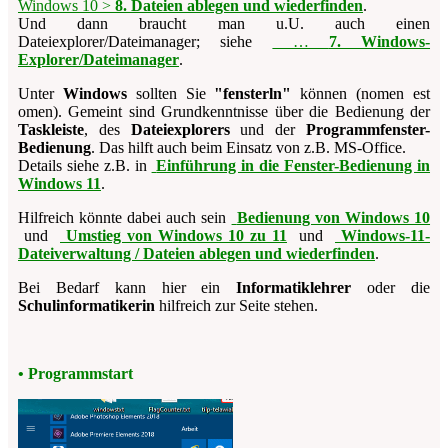
Windows 10 >
8. Dateien ablegen und wiederfinden
.
Und dann braucht man u.U. auch einen
Dateiexplorer/Dateimanager; siehe
…
7. Windows-
Explorer/Dateimanager
.
Unter
Windows
sollten Sie
"fensterln"
können (nomen est
omen). Gemeint sind Grundkenntnisse über die Bedienung der
Taskleiste
, des
Dateiexplorers
und der
Programmfenster-
Bedienung
. Das hilft auch beim Einsatz von z.B. MS-Office.
Details siehe z.B. in
Einführung in die Fenster-Bedienung in
Windows 11
.
Hilfreich könnte dabei auch sein
Bedienung von Windows 10
und
Umstieg von Windows 10 zu 11
und
Windows-11-
Dateiverwaltung / Dateien ablegen und wiederfinden
.
Bei Bedarf kann hier ein
Informatiklehrer
oder die
Schulinformatikerin
hilfreich zur Seite stehen.
• Programmstart