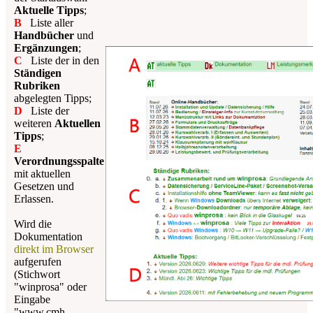
Aktuelle Tipps
;
B
Liste aller
Handbücher
und
Ergänzungen
;
C
Liste der in den
Ständigen
Rubriken
abgelegten Tipps;
D
Liste der
weiteren
Aktuellen
Tipps
;
E
Verordnungsspalte
mit aktuellen
Gesetzen und
Erlassen.
Wird die
Dokumentation
direkt im Browser
aufgerufen
(Stichwort
"winprosa" oder
Eingabe
"www.cmh-